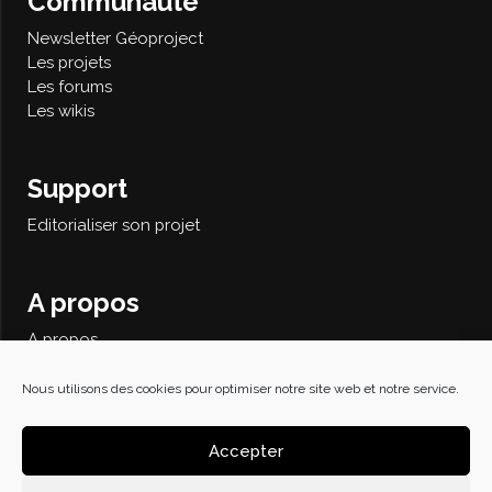
Communauté
Newsletter Géoproject
Les projets
Les forums
Les wikis
Support
Editorialiser son projet
A propos
A propos
Contact
Recherche avancée
Nous utilisons des cookies pour optimiser notre site web et notre service.
Politique de confidentialité
Accepter