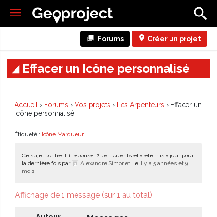
Forums
Créer un projet
Effacer un Icône personnalisé
Accueil
›
Forums
›
Vos projets
›
Les Arpenteurs
›
Effacer un
Icône personnalisé
Étiqueté :
Icône Marqueur
Ce sujet contient 1 réponse, 2 participants et a été mis à jour pour
la dernière fois par
Alexandre Simonet
, le
il y a 5 années et 9
mois
.
Affichage de 1 message (sur 1 au total)
Auteur