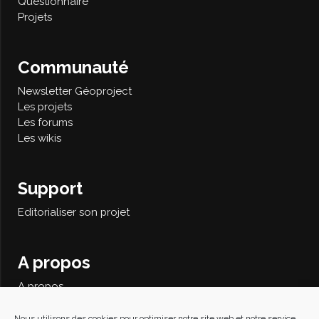
Questionnaire
Projets
Communauté
Newsletter Géoproject
Les projets
Les forums
Les wikis
Support
Editorialiser son projet
A propos
A propos
Contact
Recherche avancée
Nous utilisons des cookies pour optimiser notre site web et notre service.