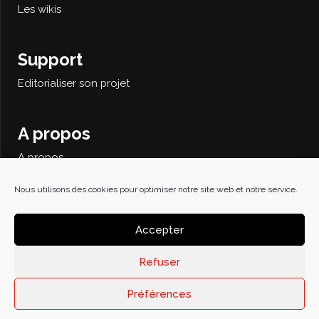
Les wikis
Support
Editorialiser son projet
A propos
A propos
Contact
Recherche avancée
Nous utilisons des cookies pour optimiser notre site web et notre service.
Politique de confidentialité
Accepter
Refuser
© 2026
Préférences