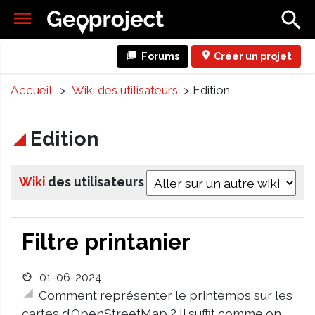
Forums
Créer un projet
Accueil
>
Wiki des utilisateurs
> Edition
Edition
Wiki
des utilisateurs
Filtre printanier
01-06-2024
Comment représenter le printemps sur les
cartes d’OpenStreetMap ? Il suffit comme on